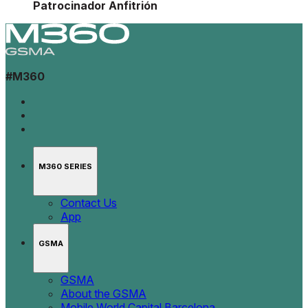
Patrocinador Anfitrión
#M360
M360 SERIES
Contact Us
App
GSMA
GSMA
About the GSMA
Mobile World Capital Barcelona