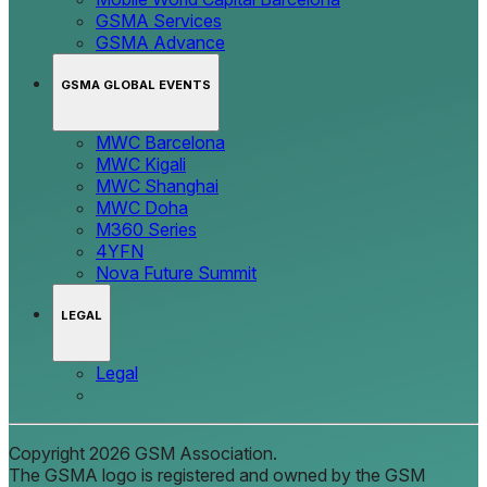
GSMA Services
GSMA Advance
GSMA GLOBAL EVENTS
MWC Barcelona
MWC Kigali
MWC Shanghai
MWC Doha
M360 Series
4YFN
Nova Future Summit
LEGAL
Legal
Copyright 2026 GSM Association.
The GSMA logo is registered and owned by the GSM