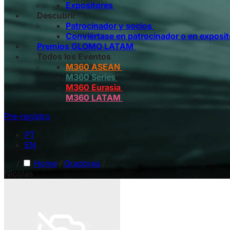
Expositores
Descubrir
Patrocinador y socios
Conviértase en patrocinador o en exposit
Premios GLOMO LATAM
Todos los Eventos
M360 ASEAN
M360 Series
M360 Eurasia
M360 LATAM
Pre-registro
PT
EN
/
Home
/
Oradores
/
Nicolas