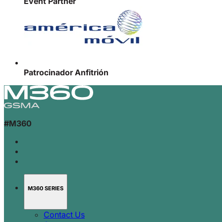
Event Partner
Patrocinador Anfitrión
#M360
M360 SERIES
Contact Us