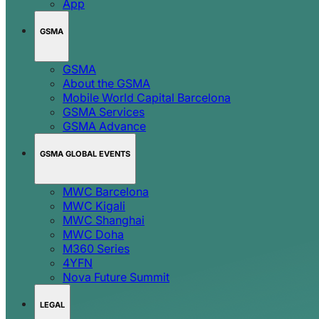
App
GSMA
GSMA
About the GSMA
Mobile World Capital Barcelona
GSMA Services
GSMA Advance
GSMA GLOBAL EVENTS
MWC Barcelona
MWC Kigali
MWC Shanghai
MWC Doha
M360 Series
4YFN
Nova Future Summit
LEGAL