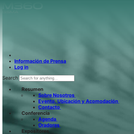
Skip to main content.
Información de Prensa
Log in
Search
Resumen
Sobre Nosotros
Evento, Ubicación y Acomodación
Contacto
Conferencia
Agenda
Oradores
Expositores