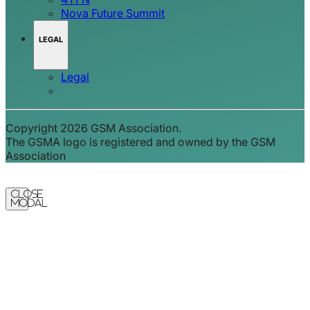
Nova Future Summit
LEGAL
Legal
Copyright 2026 GSM Association.
The GSMA logo is registered and owned by the GSM
Association
Close
Modal